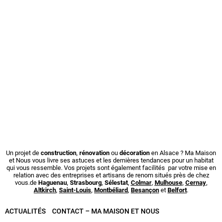
Un projet de
construction
,
rénovation
ou
décoration
en Alsace ? Ma Maison
et Nous vous livre ses astuces et les dernières tendances pour un habitat
qui vous ressemble. Vos projets sont également facilités par votre mise en
relation avec des entreprises et artisans de renom situés près de chez
vous.de
Haguenau
,
Strasbourg
,
Sélestat
,
Colmar
,
Mulhouse
,
Cernay
,
Altkirch
,
Saint-Louis
,
Montbéliard
,
Besançon
et
Belfort
.
ACTUALITÉS
CONTACT – MA MAISON ET NOUS