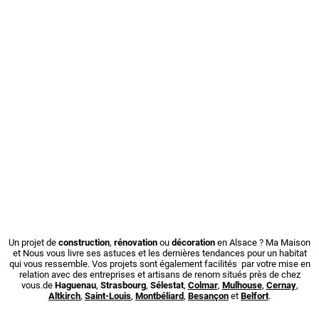
Un projet de
construction
,
rénovation
ou
décoration
en Alsace ? Ma Maison
et Nous vous livre ses astuces et les dernières tendances pour un habitat
qui vous ressemble. Vos projets sont également facilités par votre mise en
relation avec des entreprises et artisans de renom situés près de chez
vous.de
Haguenau
,
Strasbourg
,
Sélestat
,
Colmar
,
Mulhouse
,
Cernay
,
Altkirch
,
Saint-Louis
,
Montbéliard
,
Besançon
et
Belfort
.