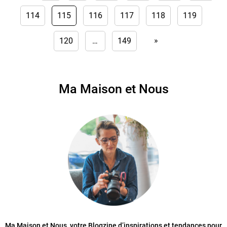
114
115
116
117
118
119
»
120
…
149
Ma Maison et Nous
Ma Maison et Nous, votre Blogzine d’inspirations et tendances pour