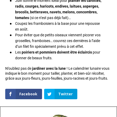
Juin sonne le moment idéal pour
planter les carottes,
radis, courges, haricots, endives, laitues, asperges,
brocolis, betteraves, navets, melons, concombres,
tomates
(si ce n’est pas déjà fait)…
Coupez les framboisiers à la base pour une repousse
en août.
Pour éviter que de petits oiseaux viennent picorer vos
groseilles, framboises… couvrez ces dernières à l’aide
d’un filet fin spécialement prévu à cet effet.
Les
poiriers et pommiers doivent être éclaircis
pour
donner de beaux fruits.
N’oubliez pas de
jardiner avec la lune
! Le calendrier lunaire vous
indique le bon moment pour tailler, planter, et bien-sûr récolter,
grâce aux jours-fleurs, jours-feuilles, jours-racines et jours-fruits.
Facebook
Twitter