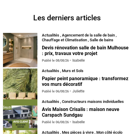
Facebook
Instagram
Pinterest
YouTube
Les derniers articles
Actualités
,
Agencement de la salle de bain
,
Chauffage et Climatisation
,
Salle de bains
Devis rénovation salle de bain Mulhouse
: prix, travaux votre projet
Isabelle
Publié le
08/08/26
Actualités
,
Murs et Sols
Papier peint panoramique : transformez
vos murs décoratif
Juliette
Publié le
06/08/26
Actualités
,
Constructeurs maisons individuelles
Avis Maison Crisalis : maison neuve
Carspach Sundgau
Isabelle
Publié le
06/08/26
Actualités
,
Mes pièces à vivre
,
Mon côté écolo