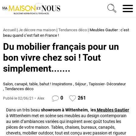
Ma Maison et Nous Construction, rénovation & décora
Men
Accueil
|
Je décore ma maison
|
Tendances déco
|
Meubles Gautier : c’est
beau quand c’est fait en France !
Du mobilier français pour un
bon vivre chez soi ! Tout
simplement.......
Salon, canapé, table, bahut ! Inspirations
,
Séjour
,
Tapissier- Décorateur
,
Tendances déco
0
261
Publié le
02/06/21
Alex
Dans un très beau
showroom à Wittenheim,
l
es
Meubles Gautier
à Wittenheim met en scène ses meubles au design contemporain
au sein d’ambiances variées qui inspirent avec goût toutes les
pièces de votre maison. Tables, chaises, bureaux, canapés,
chevets, mobilier outdoor, tout est conçu avec passion et rigueur