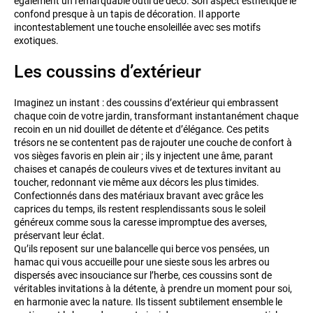
également un remarquable outil de déco. Son aspect esthétique le
confond presque à un tapis de décoration. Il apporte
incontestablement une touche ensoleillée avec ses motifs
exotiques.
Les coussins d’extérieur
Imaginez un instant : des coussins d’extérieur qui embrassent
chaque coin de votre jardin, transformant instantanément chaque
recoin en un nid douillet de détente et d’élégance. Ces petits
trésors ne se contentent pas de rajouter une couche de confort à
vos sièges favoris en plein air ; ils y injectent une âme, parant
chaises et canapés de couleurs vives et de textures invitant au
toucher, redonnant vie même aux décors les plus timides.
Confectionnés dans des matériaux bravant avec grâce les
caprices du temps, ils restent resplendissants sous le soleil
généreux comme sous la caresse impromptue des averses,
préservant leur éclat.
Qu’ils reposent sur une balancelle qui berce vos pensées, un
hamac qui vous accueille pour une sieste sous les arbres ou
dispersés avec insouciance sur l’herbe, ces coussins sont de
véritables invitations à la détente, à prendre un moment pour soi,
en harmonie avec la nature. Ils tissent subtilement ensemble le