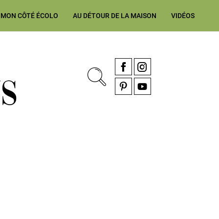
MON CÔTÉ ÉCOLO
AU DÉTOUR DE LA MAISON
VIDÉOS
, rénovation & décoration Alsace, Franche-Comté
Facebook
Instagram
Pinterest
YouTube