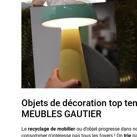
Objets de décoration top te
MEUBLES GAUTIER
Le
recyclage de mobilier
ou d’objet progresse dans no
consommer n’intéresse pas tous les foyers ! On
trie
pa