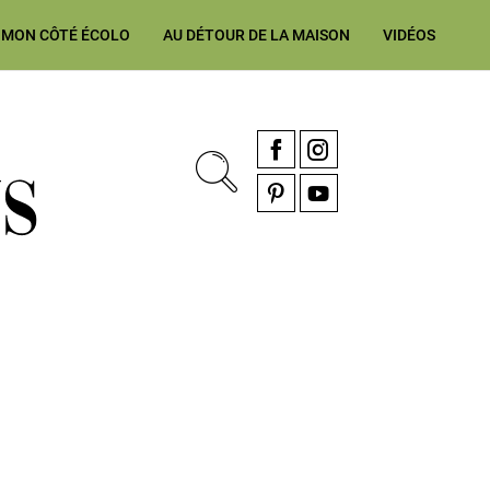
MON CÔTÉ ÉCOLO
AU DÉTOUR DE LA MAISON
VIDÉOS
, rénovation & décoration Alsace, Franche-Comté
Facebook
Instagram
Pinterest
YouTube