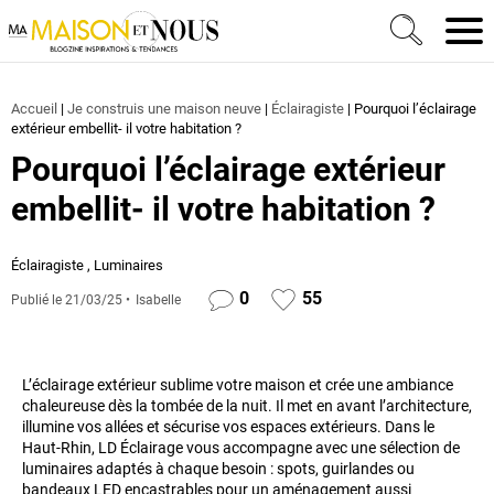
Ma Maison et Nous Construction, rénovation & décora
Men
Accueil
|
Je construis une maison neuve
|
Éclairagiste
|
Pourquoi l’éclairage
extérieur embellit- il votre habitation ?
Pourquoi l’éclairage extérieur
embellit- il votre habitation ?
Éclairagiste
,
Luminaires
0
55
Publié le
21/03/25
Isabelle
L’éclairage extérieur sublime votre maison et crée une ambiance
chaleureuse dès la tombée de la nuit. Il met en avant l’architecture,
illumine vos allées et sécurise vos espaces extérieurs. Dans le
Haut-Rhin, LD Éclairage vous accompagne avec une sélection de
luminaires adaptés à chaque besoin : spots, guirlandes ou
bandeaux LED encastrables pour un aménagement aussi