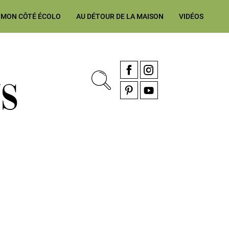
MON CÔTÉ ÉCOLO
AU DÉTOUR DE LA MAISON
VIDÉOS
, rénovation & décoration Alsace, Franche-Comté
Facebook
Instagram
Pinterest
YouTube