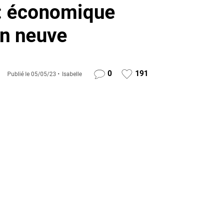
r: économique
on neuve
0
191
Publié le
05/05/23
Isabelle