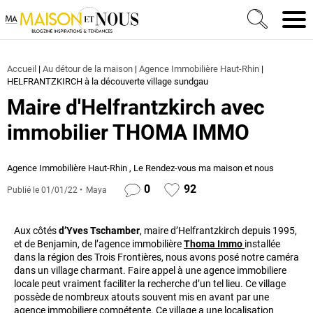
Ma Maison et Nous Construction, rénovation & décora
Men
Accueil
|
Au détour de la maison
|
Agence Immobilière Haut-Rhin
|
HELFRANTZKIRCH à la découverte village sundgau
Maire d'Helfrantzkirch avec
immobilier THOMA IMMO
Agence Immobilière Haut-Rhin
,
Le Rendez-vous ma maison et nous
0
92
Publié le
01/01/22
Maya
Aux côtés
d’Yves Tschamber
, maire d’Helfrantzkirch depuis 1995,
et de Benjamin, de l’agence immobilière
Thoma Immo
installée
dans la région des Trois Frontières, nous avons posé notre caméra
dans un village charmant. Faire appel à une agence immobiliere
locale peut vraiment faciliter la recherche d’un tel lieu. Ce village
possède de nombreux atouts souvent mis en avant par une
agence immobiliere compétente. Ce village a une localisation