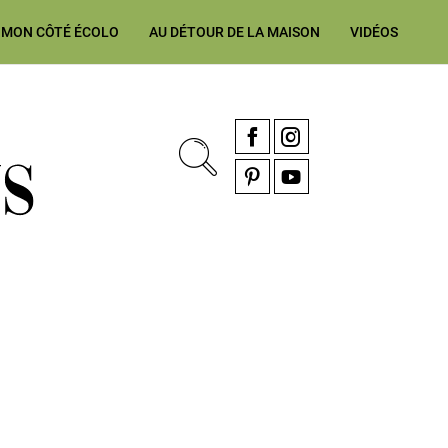
MON CÔTÉ ÉCOLO
AU DÉTOUR DE LA MAISON
VIDÉOS
, rénovation & décoration Alsace, Franche-Comté
Facebook
Instagram
Pinterest
YouTube