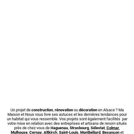
Un projet de
construction
,
rénovation
ou
décoration
en Alsace ? Ma
Maison et Nous vous livre ses astuces et les dernières tendances pour
un habitat qui vous ressemble. Vos projets sont également facilités par
votre mise en relation avec des entreprises et artisans de renom situés
près de chez vous.de
Haguenau
,
Strasbourg
,
Sélestat
,
Colmar
,
Mulhouse
,
Cernay
,
Altkirch
,
Saint-Louis
,
Montbéliard
,
Besançon
et