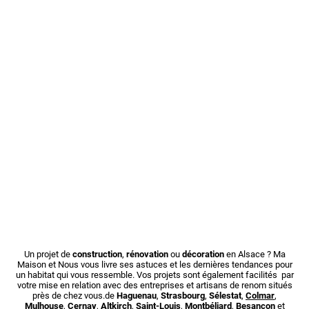
Un projet de
construction
,
rénovation
ou
décoration
en Alsace ? Ma
Maison et Nous vous livre ses astuces et les dernières tendances pour
un habitat qui vous ressemble. Vos projets sont également facilités par
votre mise en relation avec des entreprises et artisans de renom situés
près de chez vous.de
Haguenau
,
Strasbourg
,
Sélestat
,
Colmar
,
Mulhouse
,
Cernay
,
Altkirch
,
Saint-Louis
,
Montbéliard
,
Besançon
et