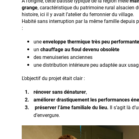
À l’origine, cette bâtisse typique de la région mêle
mai
grange
, caractéristique du patrimoine rural alsacien 
histoire, ici il y avait l’atelier du ferronnier du village.
Habité sans interruption par la même famille depuis p
:
une
enveloppe thermique très peu performant
un
chauffage au fioul devenu obsolète
des menuiseries anciennes
une distribution intérieure peu adaptée aux usag
L’objectif du projet était clair :
rénover sans dénaturer
,
améliorer drastiquement les performances éne
préserver l’âme familiale du lieu.
Il s’agit là d
d’envergure.