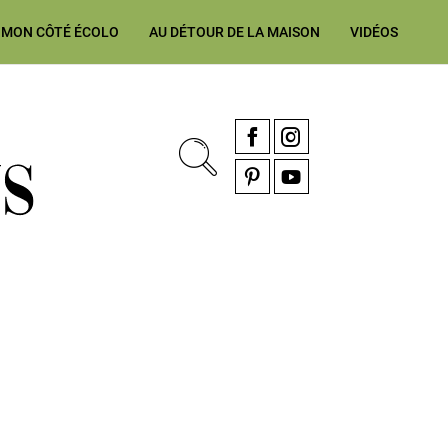
MON CÔTÉ ÉCOLO
AU DÉTOUR DE LA MAISON
VIDÉOS
, rénovation & décoration Alsace, Franche-Comté
Facebook
Instagram
Pinterest
YouTube