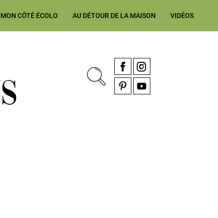
MON CÔTÉ ÉCOLO
AU DÉTOUR DE LA MAISON
VIDÉOS
, rénovation & décoration Alsace, Franche-Comté
Facebook
Instagram
Pinterest
YouTube