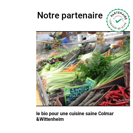
Notre partenaire
p
le bio pour une cuisine saine Colmar
&Wittenheim