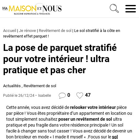
Ma Maison et Nous Construction, rénovation & décora
Men
Accueil
|
Je rénove
|
Revêtement de sol
|
Le sol stratifié à la côte en
revêtement effet parquet !
La pose de parquet stratifié
pour votre intérieur ! ultra
pratique et pas cher
Actualités
,
Revêtement de sol
0
47
Publié le
26/12/24
Isabelle
Cette année, vous avez décidé de
relooker votre intérieur
pièce
par pièce ! Vous êtes propriétaire d’un appartement en location ou
tout simplement souhaitez
poser un
revêtement de sol
ultra
pratique et peu fragile dans votre résidence principale ! Un sol
facile à changer sans tout casser ! Vous avez décidé de devenir un
bon bricoleur en mode « I made it myself « .Focus sur le
sol