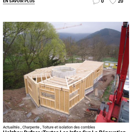
0
20
EN SAVOIR PLUS
Actualités
,
Charpente
,
Toiture et isolation des combles