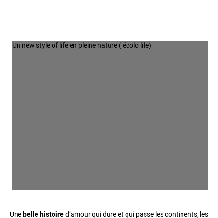
Un new style of life en pleine nature ( écolo life)
Une
belle histoire
d’amour qui dure et qui passe les continents, les