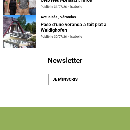
UNS Neuf-Brisach: Infos
Isabelle
Publié le
31/07/26
Actualités
,
Vérandas
default
Pose d’une véranda à toit plat à
Waldighofen
Isabelle
Publié le
30/07/26
Newsletter
JE M'INSCRIS