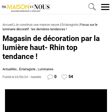
Ma Maison et Nous Construction, rénovation & décora
Men
Accueil
|
Je construis une maison neuve
|
Éclairagiste
|
Focus sur le
luminaire décoratif : les dernières tendances !
Magasin de décoration par la
lumière haut- Rhin top
tendance !
Actualités
,
Éclairagiste
,
Luminaires
0
54
Publié le
03/06/24
Isabelle