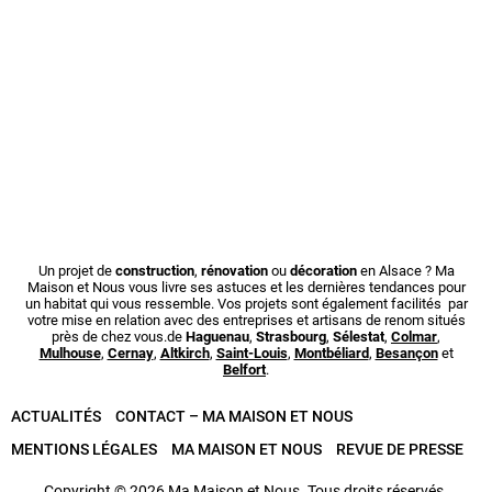
Un projet de
construction
,
rénovation
ou
décoration
en Alsace ? Ma
Maison et Nous vous livre ses astuces et les dernières tendances pour
un habitat qui vous ressemble. Vos projets sont également facilités par
votre mise en relation avec des entreprises et artisans de renom situés
près de chez vous.de
Haguenau
,
Strasbourg
,
Sélestat
,
Colmar
,
Mulhouse
,
Cernay
,
Altkirch
,
Saint-Louis
,
Montbéliard
,
Besançon
et
Belfort
.
ACTUALITÉS
CONTACT – MA MAISON ET NOUS
MENTIONS LÉGALES
MA MAISON ET NOUS
REVUE DE PRESSE
Copyright © 2026 Ma Maison et Nous. Tous droits réservés.