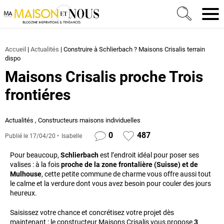
Ma Maison et Nous Construction, rénovation & décora
Men
Accueil
|
Actualités
|
Construire à Schlierbach ? Maisons Crisalis terrain
dispo
Maisons Crisalis proche Trois
frontiéres
Actualités
,
Constructeurs maisons individuelles
0
487
Publié le
17/04/20
Isabelle
Pour beaucoup,
Schlierbach
est l’endroit idéal pour poser ses
valises : à la fois
proche de la zone frontalière (Suisse) et de
Mulhouse
, cette petite commune de charme vous offre aussi tout
le calme et la verdure dont vous avez besoin pour couler des jours
heureux.
Saisissez votre chance et concrétisez votre projet dès
maintenant : le constructeur Maisons Crisalis vous propose
3