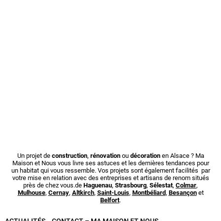
Un projet de
construction
,
rénovation
ou
décoration
en Alsace ? Ma
Maison et Nous vous livre ses astuces et les dernières tendances pour
un habitat qui vous ressemble. Vos projets sont également facilités par
votre mise en relation avec des entreprises et artisans de renom situés
près de chez vous.de
Haguenau
,
Strasbourg
,
Sélestat
,
Colmar
,
Mulhouse
,
Cernay
,
Altkirch
,
Saint-Louis
,
Montbéliard
,
Besançon
et
Belfort
.
ACTUALITÉS
CONTACT – MA MAISON ET NOUS