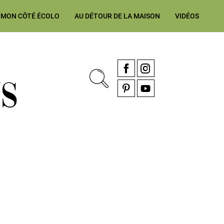
MON CÔTÉ ÉCOLO
AU DÉTOUR DE LA MAISON
VIDÉOS
, rénovation & décoration Alsace, Franche-Comté
Facebook
Instagram
Pinterest
YouTube