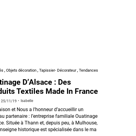
és
,
Objets décoration
,
Tapissier- Décorateur
,
Tendances
tinage D’Alsace : Des
duits Textiles Made In France
Isabelle
e
25/11/19
son et Nous a l’honneur d’accueillir un
u partenaire : l’entreprise familiale Ouatinage
ce. Située à Thann et, depuis peu, à Mulhouse,
enseigne historique est spécialisée dans le ma