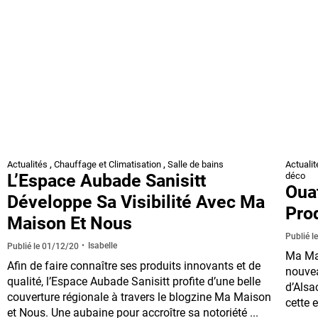
Actualités
,
Chauffage et Climatisation
,
Salle de bains
Actualit
L’Espace Aubade Sanisitt
déco
Oua
Développe Sa Visibilité Avec Ma
Pro
Maison Et Nous
Publié l
Isabelle
Publié le
01/12/20
Ma Mai
Afin de faire connaître ses produits innovants et de
nouvea
qualité, l’Espace Aubade Sanisitt profite d’une belle
d’Alsa
couverture régionale à travers le blogzine Ma Maison
cette 
et Nous. Une aubaine pour accroître sa notoriété ...