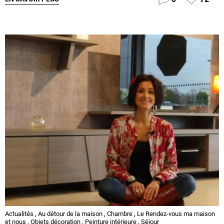
Actualités
,
Au détour de la maison
,
Chambre
,
Le Rendez-vous ma maison
et nous
,
Objets décoration
,
Peinture intérieure
,
Séjour