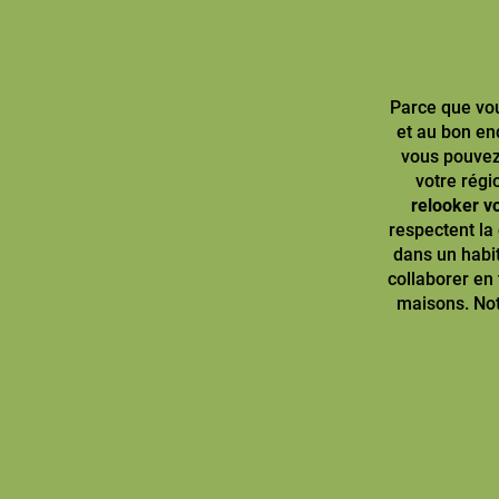
Parce que vo
et au bon en
vous pouvez
votre régi
relooker v
respectent la
dans un habit
collaborer en 
maisons. Not