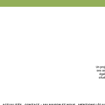
Un pro
ses as
égal
situ
ACTUALITÉS
CONTACT – MA MAISON ET NOUS
MENTIONS LÉGA