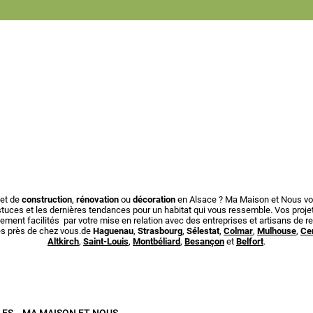
jet de
construction
,
rénovation
ou
décoration
en Alsace ? Ma Maison et Nous vou
tuces et les dernières tendances pour un habitat qui vous ressemble. Vos proje
ement facilités par votre mise en relation avec des entreprises et artisans de 
és près de chez vous.de
Haguenau
,
Strasbourg
,
Sélestat
,
Colmar
,
Mulhouse
,
Ce
Altkirch
,
Saint-Louis
,
Montbéliard
,
Besançon
et
Belfort
.
LES
MA MAISON ET NOUS