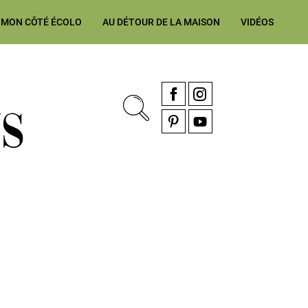
MON CÔTÉ ÉCOLO
AU DÉTOUR DE LA MAISON
VIDÉOS
, rénovation & décoration Alsace, Franche-Comté
Facebook
Instagram
Pinterest
YouTube