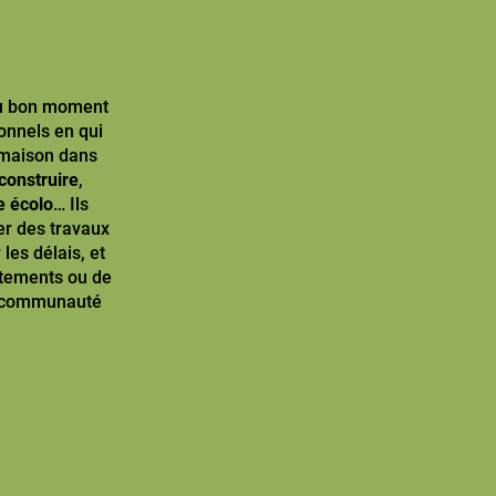
au bon moment
onnels en qui
 maison dans
construire
,
e écolo
… Ils
er des travaux
les délais, et
artements ou de
re communauté