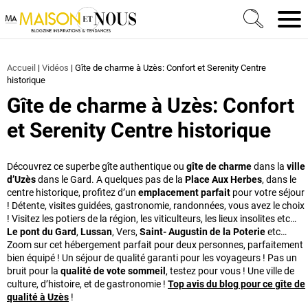
Ma Maison et Nous Construction, rénovation & décora
Men
Accueil
|
Vidéos
|
Gîte de charme à Uzès: Confort et Serenity Centre
historique
Gîte de charme à Uzès: Confort
et Serenity Centre historique
Découvrez ce superbe gîte authentique ou
gîte de charme
dans la
ville
d’Uzès
dans le Gard. A quelques pas de la
Place Aux Herbes
, dans le
centre historique, profitez d’un
emplacement parfait
pour votre séjour
! Détente, visites guidées, gastronomie, randonnées, vous avez le choix
! Visitez les potiers de la région, les viticulteurs, les lieux insolites etc…
Le pont du Gard
,
Lussan
, Vers,
Saint- Augustin de la Poterie
etc…
Zoom sur cet hébergement parfait pour deux personnes, parfaitement
bien équipé ! Un séjour de qualité garanti pour les voyageurs ! Pas un
bruit pour la
qualité de vote sommeil
, testez pour vous ! Une ville de
culture, d’histoire, et de gastronomie !
Top avis du blog pour ce gîte de
qualité à Uzès
!