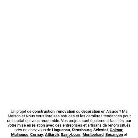
Un projet de
construction
,
rénovation
ou
décoration
en Alsace ? Ma
Maison et Nous vous livre ses astuces et les dernières tendances pour
un habitat qui vous ressemble. Vos projets sont également facilités par
votre mise en relation avec des entreprises et artisans de renom situés
près de chez vous.de
Haguenau
,
Strasbourg
,
Sélestat
,
Colmar
,
Mulhouse
,
Cernay
,
Altkirch
,
Saint-Louis
,
Montbéliard
,
Besançon
et