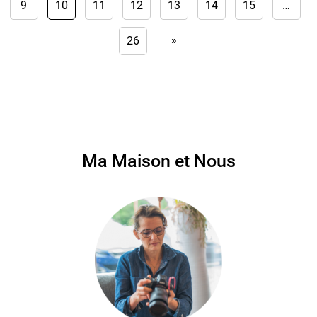
9
10
11
12
13
14
15
…
»
26
Ma Maison et Nous