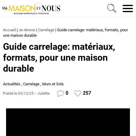
Ma Maison et Nous Construction, rénovation & décora
Men
Accueil
|
Je rénove
|
Carrelage
|
Guide carrelage: matériaux, formats, pour
une maison durable
Guide carrelage: matériaux,
formats, pour une maison
durable
Actualités
,
Carrelage
,
Murs et Sols
0
257
Publié le
05/12/25
Juliette