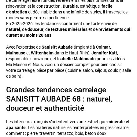
Le carrelage reste l’un des revêtements les plus utilisés dans la
rénovation et la construction.
Durable
, esthétique,
facile
d’entretien
et déclinable dans une infinité de styles, il traverse les
modes sans perdre sa pertinence.
En 2025-2026, les tendances confirment une forte envie de
naturel
, de
douceur
, de
textures minérales
et de
revêtements qui
durent au moins 20 ans
.
Avec l’expertise de
Sanisitt Aubade
(implanté à
Colmar
,
Mulhouse
et
Wittenheim
dans le Haut-Rhin),
Jennifer Katt
,
responsable showroom, et
Isabelle Maldonado
pour les vidéos
Ma Maison et Nous, voici un dossier complet pour bien choisir
votre carrelage, pièce par pièce ( cuisine, salon, séjour, couloir, salle
de bain).
Grandes tendances carrelage
SANISITT AUBADE 68 : naturel,
douceur et authenticité
Les intérieurs français s’orientent vers une esthétique
minérale et
apaisante
. Les matières naturelles réinterprétées en grès cérame
dominent : pierre, travertin, terrazzo, bois, béton doux.